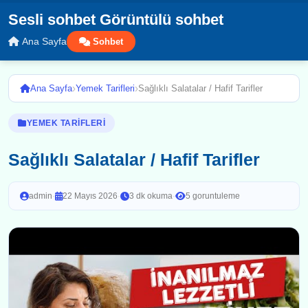
Sesli sohbet Görüntülü sohbet
Ana Sayfa
Sohbet
›
›
Ana Sayfa
Yemek Tarifleri
Sağlıklı Salatalar / Hafif Tarifler
YEMEK TARIFLERI
Sağlıklı Salatalar / Hafif Tarifler
admin
·
22 Mayıs 2026
·
3 dk okuma
·
5 goruntuleme