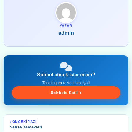
YAZAR
admin
Sohbet etmek ister misin?
Toplulugumuz seni bekliyor!
Sohbete Katil
ONCEKI YAZI
Sebze Yemekleri