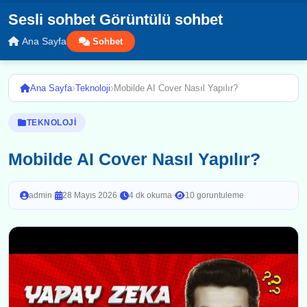
Sesli sohbet Görüntülü sohbet
Ana Sayfa
Sohbet
›
›
Ana Sayfa
Teknoloji
Mobilde AI Cover Nasıl Yapılır?
TEKNOLOJI
Mobilde AI Cover Nasıl Yapılır?
admin
·
28 Mayıs 2026
·
4 dk okuma
·
10 goruntuleme