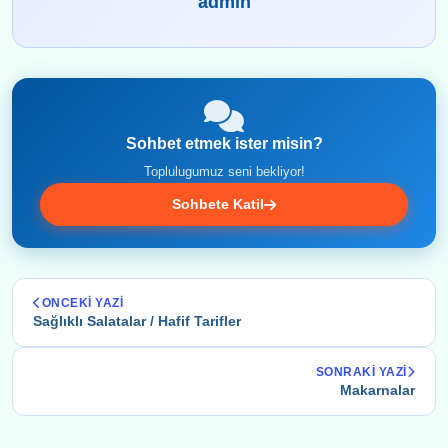
admin
Sohbet etmek ister misin?
Toplulugumuz seni bekliyor!
Sohbete Katil
ONCEKI YAZI
Sağlıklı Salatalar / Hafif Tarifler
SONRAKI YAZI
Makarnalar