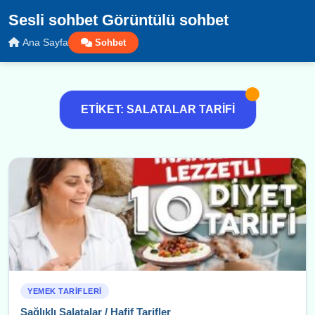
Sesli sohbet Görüntülü sohbet
Ana Sayfa
Sohbet
ETIKET: SALATALAR TARIFI
YEMEK TARIFLERI
Sağlıklı Salatalar / Hafif Tarifler