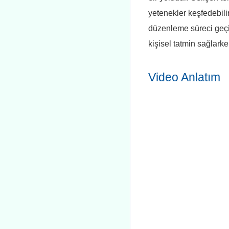
yetenekler keşfedebili
düzenleme süreci geçir
kişisel tatmin sağlark
Video Anlatım