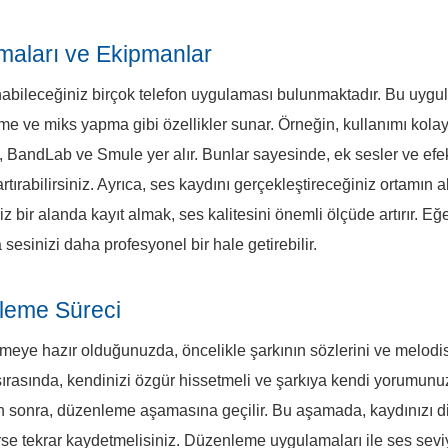
maları ve Ekipmanlar
abileceğiniz birçok telefon uygulaması bulunmaktadır. Bu uygu
me ve miks yapma gibi özellikler sunar. Örneğin, kullanımı kola
BandLab ve Smule yer alır. Bunlar sayesinde, ek sesler ve efek
 artırabilirsiniz. Ayrıca, ses kaydını gerçekleştireceğiniz ortamın 
 bir alanda kayıt almak, ses kalitesini önemli ölçüde artırır. Eğ
sesinizi daha profesyonel bir hale getirebilir.
leme Süreci
meye hazır olduğunuzda, öncelikle şarkının sözlerini ve melodisin
sırasında, kendinizi özgür hissetmeli ve şarkıya kendi yorumunuz
n sonra, düzenleme aşamasına geçilir. Bu aşamada, kaydınızı di
irse tekrar kaydetmelisiniz. Düzenleme uygulamaları ile ses sevi