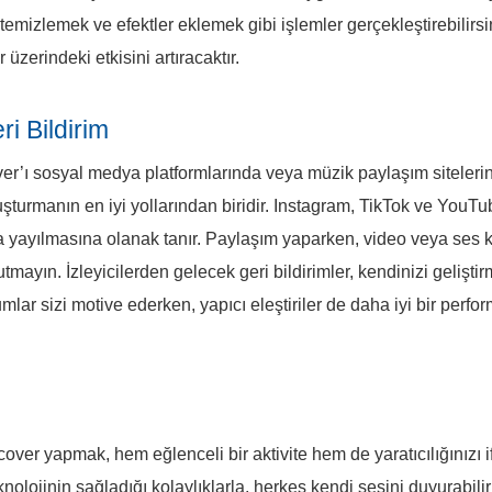
 temizlemek ve efektler eklemek gibi işlemler gerçekleştirebilirsi
r üzerindeki etkisini artıracaktır.
i Bildirim
r’ı sosyal medya platformlarında veya müzik paylaşım siteleri
luşturmanın en iyi yollarından biridir. Instagram, TikTok ve YouTub
ızla yayılmasına olanak tanır. Paylaşım yaparken, video veya ses k
mayın. İzleyicilerden gelecek geri bildirimler, kendinizi gelişti
mlar sizi motive ederken, yapıcı eleştiriler de daha iyi bir perf
cover yapmak, hem eğlenceli bir aktivite hem de yaratıcılığınızı 
knolojinin sağladığı kolaylıklarla, herkes kendi sesini duyurabili