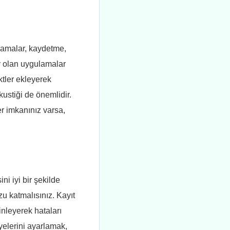
lamalar, kaydetme,
y olan uygulamalar
tler ekleyerek
akustiği de önemlidir.
er imkanınız varsa,
i iyi bir şekilde
u katmalısınız. Kayıt
nleyerek hataları
yelerini ayarlamak,