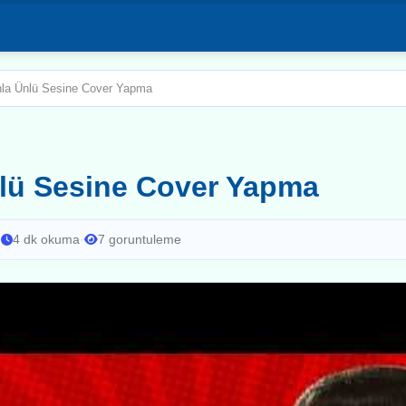
nla Ünlü Sesine Cover Yapma
nlü Sesine Cover Yapma
·
4 dk okuma
·
7 goruntuleme