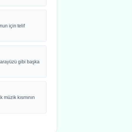
un için telif
s arayüzü gibi başka
cak müzik kısmının