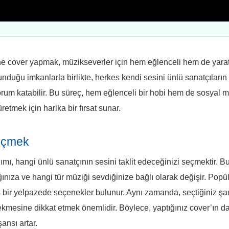
ne cover yapmak, müzikseverler için hem eğlenceli hem de yaratı
nduğu imkanlarla birlikte, herkes kendi sesini ünlü sanatçıların 
 yorum katabilir. Bu süreç, hem eğlenceli bir hobi hem de sosyal 
retmek için harika bir fırsat sunar.
Seçmek
mı, hangi ünlü sanatçının sesini taklit edeceğinizi seçmektir. Bu
ğınıza ve hangi tür müziği sevdiğinize bağlı olarak değişir. Popü
 bir yelpazede seçenekler bulunur. Aynı zamanda, seçtiğiniz şar
 çekmesine dikkat etmek önemlidir. Böylece, yaptığınız cover’ın da
ansı artar.