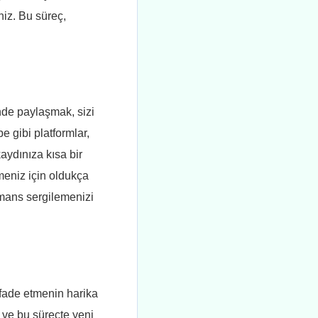
niz. Bu süreç,
nde paylaşmak, sizi
e gibi platformlar,
aydınıza kısa bir
rmeniz için oldukça
ormans sergilemenizi
ifade etmenin harika
r ve bu süreçte yeni