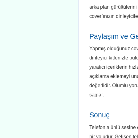
arka plan gürültülerini
cover’ınızın dinleyicile
Paylaşım ve Ger
Yapmış olduğunuz cove
dinleyici kitlenizle bu
yaratıcı içeriklerin h
açıklama eklemeyi unut
değerlidir. Olumlu yoru
sağlar.
Sonuç
Telefonla ünlü sesine 
bir yoludur. Gelişen te