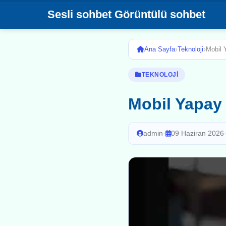
Sesli sohbet Görüntülü sohbet
›
›
Ana Sayfa
Teknoloji
Mobil 
TEKNOLOJI
Mobil Yapay 
admin
·
09 Haziran 2026