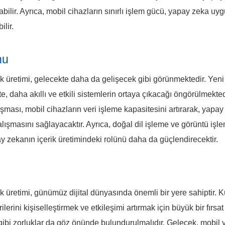
tabilir. Ayrıca, mobil cihazların sınırlı işlem gücü, yapay zeka uy
ilir.
nu
k üretimi, gelecekte daha da gelişecek gibi görünmektedir. Yeni 
te, daha akıllı ve etkili sistemlerin ortaya çıkacağı öngörülmekte
aşması, mobil cihazların veri işleme kapasitesini artırarak, yapa
çalışmasını sağlayacaktır. Ayrıca, doğal dil işleme ve görüntü işl
ay zekanın içerik üretimindeki rolünü daha da güçlendirecektir.
k üretimi, günümüz dijital dünyasında önemli bir yere sahiptir. K
erilerini kişiselleştirmek ve etkileşimi artırmak için büyük bir fır
ği gibi zorluklar da göz önünde bulundurulmalıdır. Gelecek, mobil