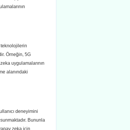
gulamalarının
teknolojilerin
dir. Örneğin, 5G
y zeka uygulamalarının
eme alanındaki
ullanıcı deneyimini
sat sunmaktadır. Bununla
 yapay zeka için