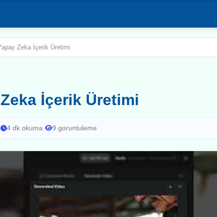
Yapay Zeka İçerik Üretimi
Zeka İçerik Üretimi
·
4 dk okuma
·
9 goruntuleme