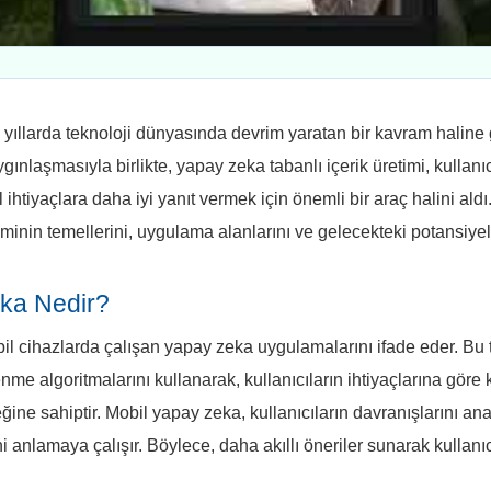
yıllarda teknoloji dünyasında devrim yaratan bir kavram haline gel
gınlaşmasıyla birlikte, yapay zeka tabanlı içerik üretimi, kullan
l ihtiyaçlara daha iyi yanıt vermek için önemli bir araç halini al
iminin temellerini, uygulama alanlarını ve gelecekteki potansiyel
ka Nedir?
l cihazlarda çalışan yapay zeka uygulamalarını ifade eder. Bu 
me algoritmalarını kullanarak, kullanıcıların ihtiyaçlarına göre ki
ine sahiptir. Mobil yapay zeka, kullanıcıların davranışlarını anal
ini anlamaya çalışır. Böylece, daha akıllı öneriler sunarak kullan