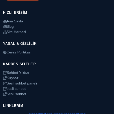
HIZLI ERISIM
Ana Sayfa
Blog
Site Haritasi
YASAL & GIZLILIK
Cerez Politikasi
KARDES SITELER
Sohbet Yıldızı
Kuşbaz
Sesli sohbet paneli
sesli sohbet
Sesli sohbet
LINKLERIM