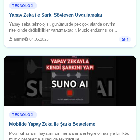
TEKNOLOJI
Yapay Zeka ile Şarkı Söyleyen Uygulamalar
Yapay zeka teknolojisi, günümüzde pek çok alanda devrim
niteliğinde değişiklikler yaratmaktadır. Müzik endüstrisi de...
admin
04.06.2026
4
TEKNOLOJI
Mobilde Yapay Zeka ile Şarkı Besteleme
Mobil cihazların hayatımızın her alanına entegre olmasıyla birlikte,
müzik besteleme süreci de teknoloji ile...