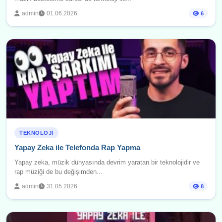
admin
01.06.2026
6
TEKNOLOJI
Yapay Zeka ile Telefonda Rap Yapma
Yapay zeka, müzik dünyasında devrim yaratan bir teknolojidir ve
rap müziği de bu değişimden...
admin
31.05.2026
8