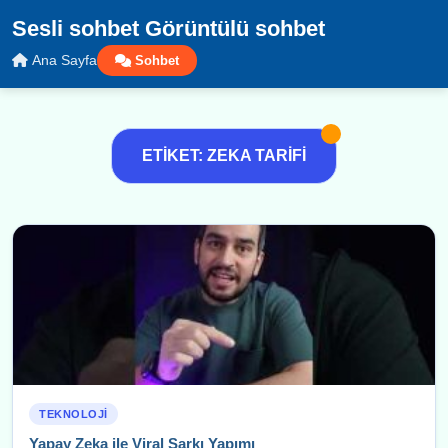
Sesli sohbet Görüntülü sohbet
Ana Sayfa
Sohbet
ETIKET: ZEKA TARIFI
TEKNOLOJI
Yapay Zeka ile Viral Şarkı Yapımı