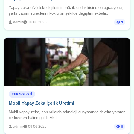
Yapay zeka (YZ) teknolojilerinin müzik endüstrisine entegrasyonu,
şarkı yapım süreçlerini köklü bir şekilde değiştirmektedir....
admin
10.06.2026
9
TEKNOLOJI
Mobil Yapay Zeka İçerik Üretimi
Mobil yapay zeka, son yıllarda teknoloji dünyasında devrim yaratan
bir kavram haline geldi. Akıllı...
admin
09.06.2026
8