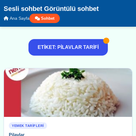
Sesli sohbet Görüntülü sohbet
Ana Sayfa
Sohbet
ETIKET: PILAVLAR TARIFI
YEMEK TARIFLERI
Pilavlar