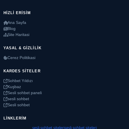
HIZLI ERISIM
Ana Sayfa
Blog
Site Haritasi
YASAL & GIZLILIK
Cerez Politikasi
KARDES SITELER
Sohbet Yıldızı
Kuşbaz
Sesli sohbet paneli
sesli sohbet
Sesli sohbet
LINKLERIM
sesli sohbet siteleri
sesli sohbet siteleri