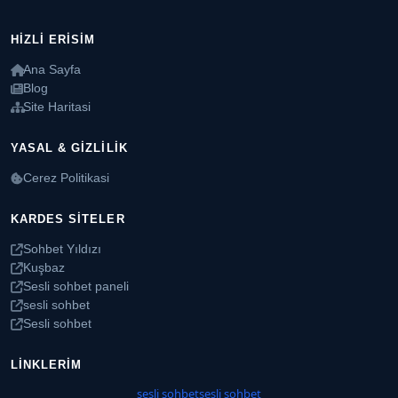
HIZLI ERISIM
Ana Sayfa
Blog
Site Haritasi
YASAL & GIZLILIK
Cerez Politikasi
KARDES SITELER
Sohbet Yıldızı
Kuşbaz
Sesli sohbet paneli
sesli sohbet
Sesli sohbet
LINKLERIM
sesli sohbet
sesli sohbet