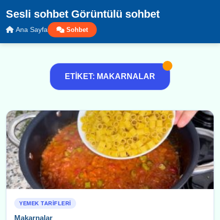
Sesli sohbet Görüntülü sohbet
Ana Sayfa
Sohbet
ETIKET: MAKARNALAR
YEMEK TARIFLERI
Makarnalar