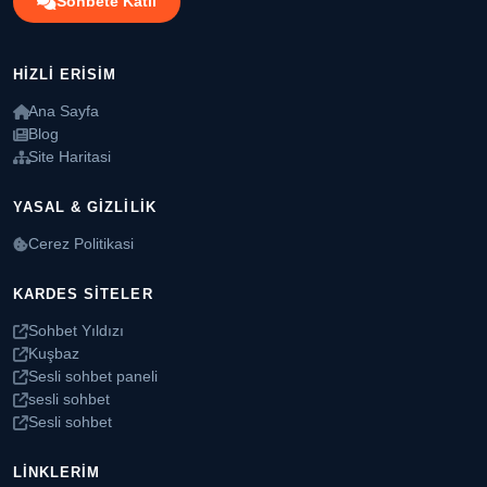
Sohbete Katil
HIZLI ERISIM
Ana Sayfa
Blog
Site Haritasi
YASAL & GIZLILIK
Cerez Politikasi
KARDES SITELER
Sohbet Yıldızı
Kuşbaz
Sesli sohbet paneli
sesli sohbet
Sesli sohbet
LINKLERIM