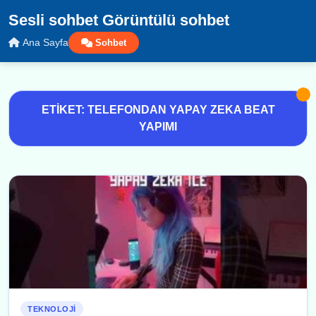
Sesli sohbet Görüntülü sohbet
Ana Sayfa
Sohbet
ETIKET: TELEFONDAN YAPAY ZEKA BEAT
YAPIMI
TEKNOLOJI