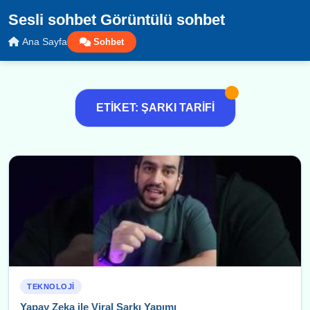
Sesli sohbet Görüntülü sohbet
Ana Sayfa
Sohbet
ETIKET: ŞARKI TARIFI
TEKNOLOJI
Yapay Zeka ile Viral Şarkı Yapımı