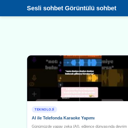
Sesli sohbet Görüntülü sohbet
TEKNOLOJI
AI ile Telefonda Karaoke Yapımı
Günümüzde yapay zeka (AI), eğlence dünyasında devrim