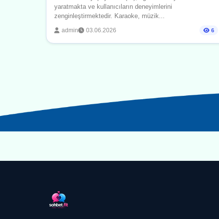
yaratmakta ve kullanıcıların deneyimlerini
zenginleştirmektedir. Karaoke, müzik...
admin
03.06.2026
6