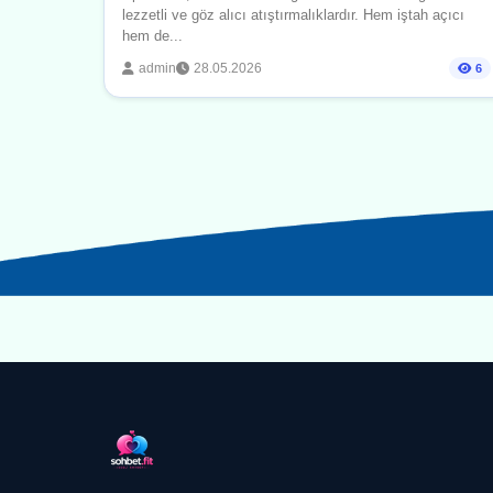
lezzetli ve göz alıcı atıştırmalıklardır. Hem iştah açıcı
hem de...
admin
28.05.2026
6