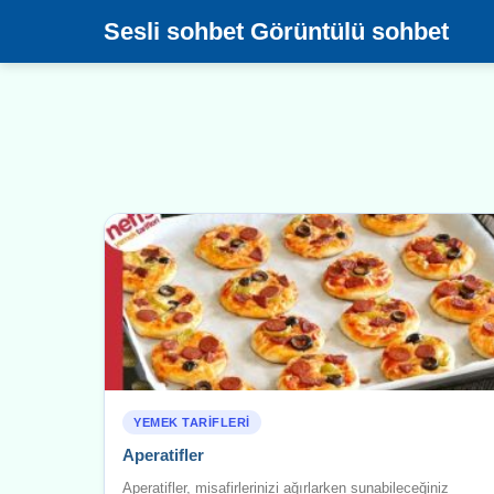
Sesli sohbet Görüntülü sohbet
YEMEK TARIFLERI
Aperatifler
Aperatifler, misafirlerinizi ağırlarken sunabileceğiniz